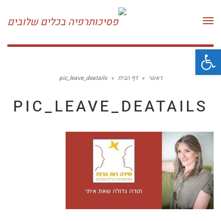
תפריט
פתח סרגל נגישות
ראשי
»
דף הבית
»
pic_leave_deatails
PIC_LEAVE_DEATAILS