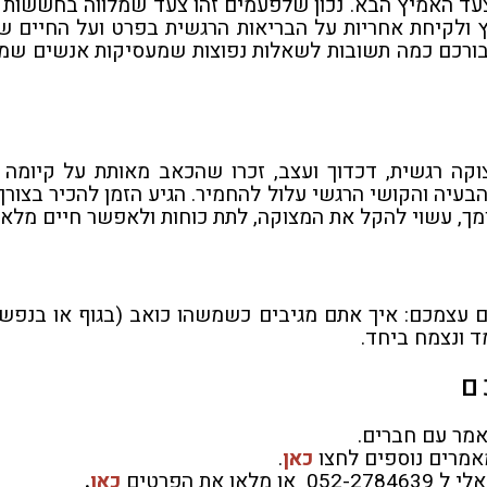
עד האמיץ הבא. נכון שלפעמים זהו צעד שמלווה בחששות וש
ולקיחת אחריות על הבריאות הרגשית בפרט ועל החיים ש
ורכם כמה תשובות לשאלות נפוצות שמעסיקות אנשים שמתל
קה רגשית, דכדוך ועצב, זכרו שהכאב מאותת על קיומה 
הבעיה והקושי הרגשי עלול להחמיר. הגיע הזמן להכיר בצורך 
מך, עשוי להקל את המצוקה, לתת כוחות ולאפשר חיים מלאי
ם עצמכם: איך אתם מגיבים כשמשהו כואב (בגוף או בנפש
ד ונצמח ביחד.
ם
מר עם חברים.
אמרים נוספים לחצו
כאן
.
או את הפרטים
כאן
.