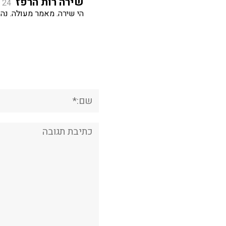
שירה רות הרפז
24 באוקטובר 2019 בשעה 14:13
הי שירה. מאמר מעולה. נהנ
שם:*
תגובה: