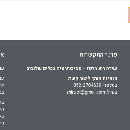
פרטי התקשרות
או
שירה רות הרפז – פסיכותרפיה בכלים שלובים
שי
מזמינה אותך ליצור קשר:
עו
בטלפון: 052-2784639
לה
במייל: shira.pt@gmail.com
במ
בע
הג
בא
חי