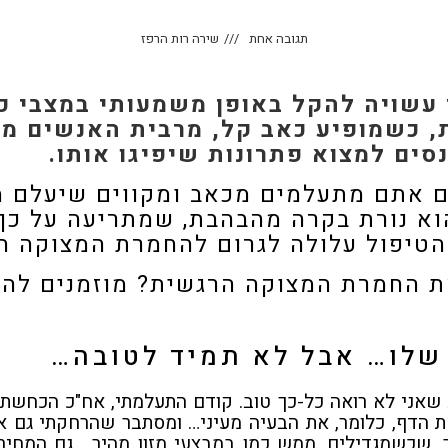
תגובה אחת
שירה רות הרפז
 עשויה להקל באופן משמעותי במצבי כ
, כשמופיע כאב קל, מרבית האנשים מת
סים למצוא פתרונות שיפיגו אותו.
ם אתם מתעלמים מכאב ומקווים שיעלם מ
הוא נורת בקרה מהבהבת, שמתריעה על כך
הטיפול עלולה לגרום להחמרת המצוקה ה
ת החמרת המצוקה הרגשית? מוזמנים לה
שלו… אבל לא תמיד לטובה…
שאני לא רואה כל-כך טוב. קודם התעלמתי, אח"כ הכחשתי
ת הדף, כלומר, את הבעיה מעיני… ומסתבר שהרחקתי גם א
ר, שכשמגדילים, ממש כמו במבצעי מזון מהיר… גם המחיר