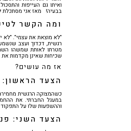
ואיתו גם העייפות והתסכו
בבעיה! מאז אני מסתכלת ל
ומה הקשר לטיפ
"לא מוצאת את עצמי". "לא י
רגשית, דכדוך ועצב שנשמעי
מטרתו לאותת שמשהו השתבש
שכיחות שאינן מקדמות את פ
אז מה עושים?
הצעד הראשון: 
כשהמצוקה הרגשית מחמירה ה
במעגל החברתי. את ההחמר
וההשפעות שלו על התפקוד ו
הצעד השני: פני