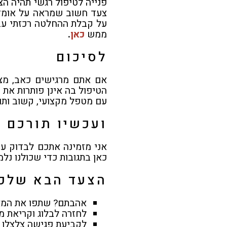
פנייה לטיפול רגשי תהיה הצ
צעד חשוב שמראה על אומץ 
על קבלת ההחלטה רכזתי עב
ממש
כאן
.
לסיכום
אם אתם מרגישים כאב, מצו
הטיפול בה אינן פותרות את 
עם מטפל מקצועי, קשוב ותו
ועכשיו תורכם
אני מזמינה אתכם לבדוק ע
כאן בתגובות כדי שכולנו נלמ
הצעד הבא שלכ
אהבתם? שתפו את המא
לחזרה לבלוג וקריאת מ
לקביעת פגישה צלצלו אלי ל 052-2784639 או מל